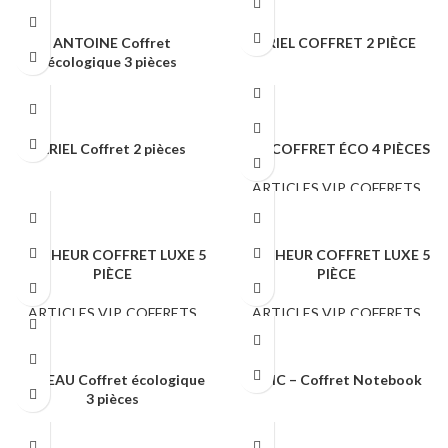
ANTOINE Coffret
ARIEL COFFRET 2 PIÈCE
écologique 3 pièces
COFFRETS CADEAUX
COFFRETS CADEAUX
ARIEL Coffret 2 pièces
BIO COFFRET ÉCO 4 PIÈCES
COFFRETS CADEAUX
ARTICLES VIP
,
COFFRETS
CADEAUX
BONHEUR COFFRET LUXE 5
BONHEUR COFFRET LUXE 5
PIÈCE
PIÈCE
ARTICLES VIP
,
COFFRETS
ARTICLES VIP
,
COFFRETS
CADEAUX
CADEAUX
BUREAU Coffret écologique
CHIC – Coffret Notebook
3 pièces
COFFRETS CADEAUX
COFFRETS CADEAUX