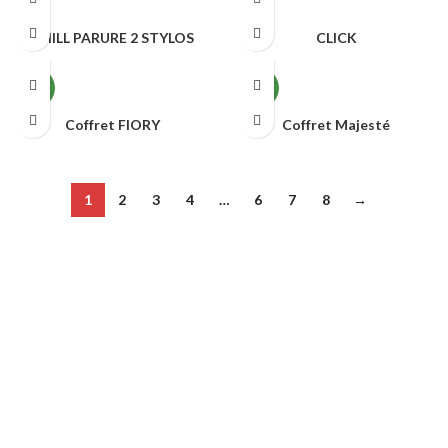
CHILL PARURE 2 STYLOS
CLICK
COFFRETS CADEAUX
COFFRETS CADEAUX
NEW
NEW
Coffret FIORY
Coffret Majesté
COFFRETS CADEAUX
COFFRETS CADEAUX
1
2
3
4
…
6
7
8
→