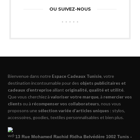
OU SUIVEZ-NOUS
Bienvenue dans notre
Espace Cadeaux Tunisie
, votre
destination incontournable pour des
objets publicitaires et
cadeaux d’entreprise
alliant
originalité, qualité et utilité
.
Que vous cherchiez à
valoriser votre marque
, à
remercier vos
clients
ou à
récompenser vos collaborateurs
, nous vous
proposons une
sélection variée d’articles uniques
: stylos,
accessoires, goodies, textiles personnalisables et bien plus.
13 Rue Mohamed Rachid Ridha Belvédère 1002 Tunis -