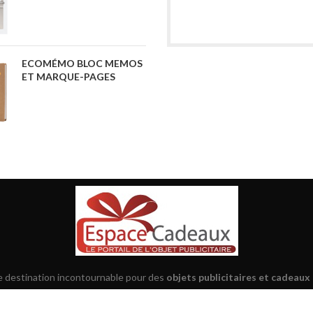
ECOMÉMO BLOC MEMOS
ET MARQUE-PAGES
re destination incontournable pour des
objets publicitaires et cadeaux
rcier vos clients
ou à
récompenser vos collaborateurs
, nous vous p
 et bien plus.