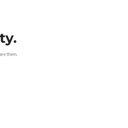
ty.
are them.