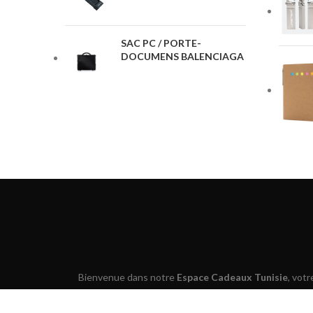
SAC PC / PORTE-
DOCUMENS BALENCIAGA
Bienvenue dans notre
Espace Cadeaux Tunisie
, vot
Que vous cherchiez à
valoriser votre marque
, à
reme
stylos, accessoires, goodies, textiles personnalisables