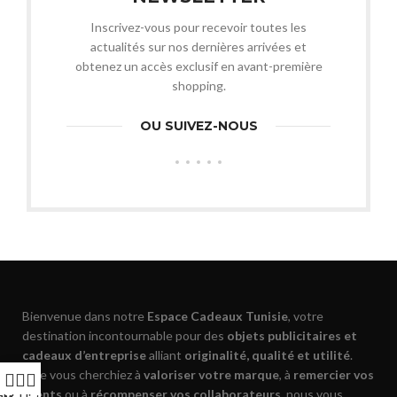
Inscrivez-vous pour recevoir toutes les
actualités sur nos dernières arrivées et
obtenez un accès exclusif en avant-première
shopping.
OU SUIVEZ-NOUS
Bienvenue dans notre
Espace Cadeaux Tunisie
, votre
destination incontournable pour des
objets publicitaires et
cadeaux d’entreprise
alliant
originalité, qualité et utilité
.
Que vous cherchiez à
valoriser votre marque
, à
remercier vos
clients
ou à
récompenser vos collaborateurs
, nous vous