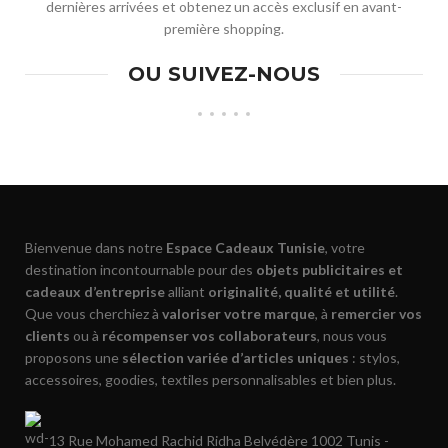
dernières arrivées et obtenez un accès exclusif en avant-
première shopping.
OU SUIVEZ-NOUS
Bienvenue dans notre
Espace Cadeaux Tunisie
, votre
destination incontournable pour des
objets publicitaires et
cadeaux d’entreprise
alliant
originalité, qualité et utilité
.
Que vous cherchiez à
valoriser votre marque
, à
remercier vos
clients
ou à
récompenser vos collaborateurs
, nous vous
proposons une
sélection variée d’articles uniques
: stylos,
accessoires, goodies, textiles personnalisables et bien plus.
13 Rue Mohamed Rachid Ridha Belvédère 1002 Tunis -