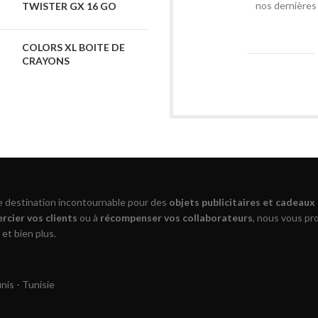
nos dernières 
TWISTER GX 16 GO
COLORS XL BOITE DE
CRAYONS
re destination incontournable pour des
objets publicitaires et cadeaux
rcier vos clients
ou à
récompenser vos collaborateurs
, nous vous p
 et bien plus.
is - Tunisie