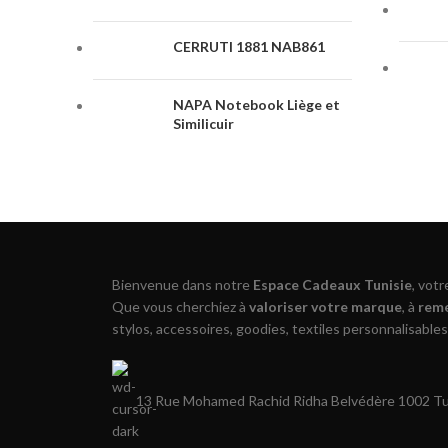
CERRUTI 1881 NAB861
NAPA Notebook Liège et
Similicuir
Bienvenue dans notre
Espace Cadeaux Tunisie
, vot
Que vous cherchiez à
valoriser votre marque
, à
reme
stylos, accessoires, goodies, textiles personnalisables
13 Rue Mohamed Rachid Ridha Belvédère 1002 Tun