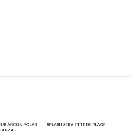
EUR ARCON POLAR
SPLASH SERVIETTE DE PLAGE
GLAC
OLER 45L