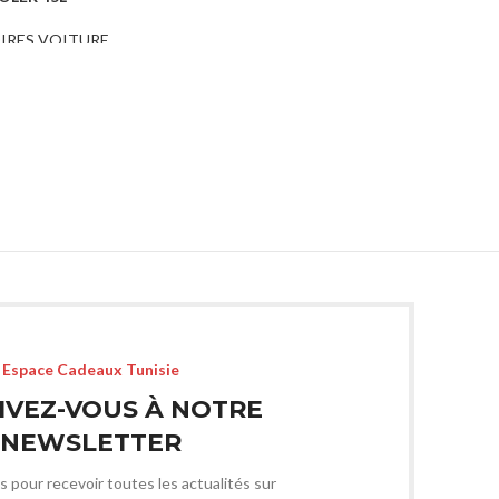
ARTICLE DE PLAGE
IRES VOITURE
,
A
LE DE PLAGE
Espace Cadeaux Tunisie
IVEZ-VOUS À NOTRE
NEWSLETTER
s pour recevoir toutes les actualités sur