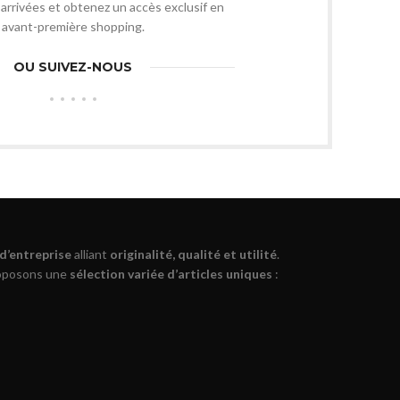
arrivées et obtenez un accès exclusif en
avant-première shopping.
OU SUIVEZ-NOUS
 d’entreprise
alliant
originalité, qualité et utilité
.
roposons une
sélection variée d’articles uniques
: