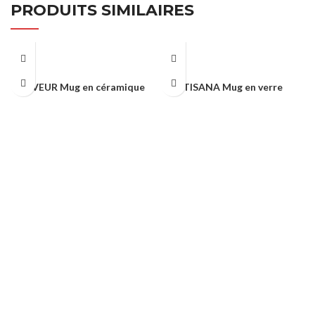
PRODUITS SIMILAIRES
SAVEUR Mug en céramique
TISANA Mug en verre
THERMOS & MUG’S
THERMOS & MUG’S