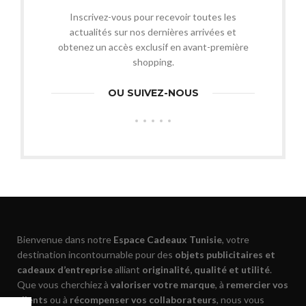
Inscrivez-vous pour recevoir toutes les
actualités sur nos dernières arrivées et
obtenez un accès exclusif en avant-première
shopping.
OU SUIVEZ-NOUS
Bienvenue dans notre
Espace Cadeaux Tunisie
, votre
destination incontournable pour des
objets publicitaires et
cadeaux d’entreprise
alliant
originalité, qualité et utilité
.
Que vous cherchiez à
valoriser votre marque
, à
remercier vos
clients
ou à
récompenser vos collaborateurs
, nous vous