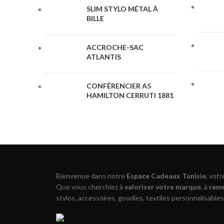
SLIM STYLO MÉTAL À
BILLE
ACCROCHE-SAC
ATLANTIS
CONFÉRENCIER A5
HAMILTON CERRUTI 1881
Bienvenue dans notre
Espace Cadeaux Tunisie
, vot
Que vous cherchiez à
valoriser votre marque
, à
reme
stylos, accessoires, goodies, textiles personnalisables