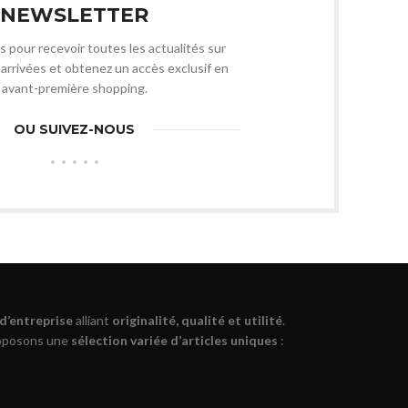
NEWSLETTER
s pour recevoir toutes les actualités sur
arrivées et obtenez un accès exclusif en
avant-première shopping.
OU SUIVEZ-NOUS
 d’entreprise
alliant
originalité, qualité et utilité
.
roposons une
sélection variée d’articles uniques
: