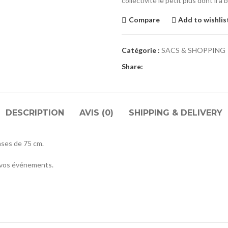
collectivité le petit plus dont il a 
Compare
Add to wishlis
Catégorie :
SACS & SHOPPING
Share:
DESCRIPTION
AVIS (0)
SHIPPING & DELIVERY
nses de 75 cm.
s vos événements.