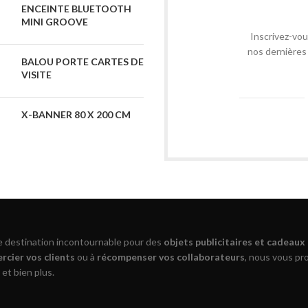
ENCEINTE BLUETOOTH
MINI GROOVE
Inscrivez-vou
nos dernières 
BALOU PORTE CARTES DE
VISITE
X-BANNER 80 X 200 CM
re destination incontournable pour des
objets publicitaires et cadeaux
rcier vos clients
ou à
récompenser vos collaborateurs
, nous vous p
 et bien plus.