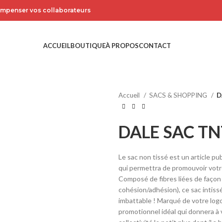
compenser vos collaborateurs
ACCUEIL
BOUTIQUE
À PROPOS
CONTACT
Accueil
SACS & SHOPPING
D
DALE SAC TN
Le sac non tissé est un article pub
qui permettra de promouvoir votr
Composé de fibres liées de façon a
cohésion/adhésion), ce sac intissé
imbattable ! Marqué de votre logo
promotionnel idéal qui donnera à 