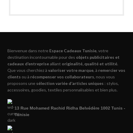
Bienvenue dans notre
Espace Cadeaux Tunisie
, votre
destination incontournable pour des
objets publicitaires et
cadeaux d’entreprise
alliant
originalité, qualité et utilité
.
Que vous cherchiez à
valoriser votre marque
, à
remercier vos
clients
ou à
récompenser vos collaborateurs
, nous vous
proposons une
sélection variée d’articles uniques
: stylos,
accessoires, goodies, textiles personnalisables et bien plus.
13 Rue Mohamed Rachid Ridha Belvédère 1002 Tunis -
Tunisie