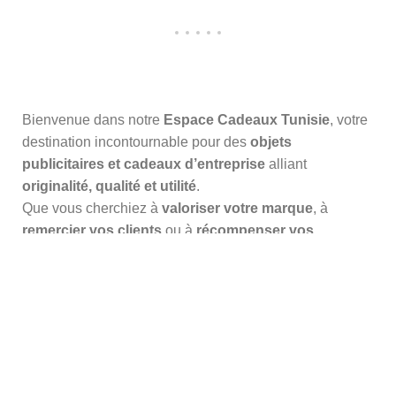
Bienvenue dans notre
Espace Cadeaux Tunisie
, votre
destination incontournable pour des
objets
publicitaires et cadeaux d’entreprise
alliant
originalité, qualité et utilité
.
Que vous cherchiez à
valoriser votre marque
, à
remercier vos clients
ou à
récompenser vos
collaborateurs
, nous vous proposons une
sélection
variée d’articles uniques
: stylos, accessoires,
goodies, textiles personnalisables et bien plus.
13 Rue Mohamed Rachid Ridha
Belvédère 1002 Tunis - Tunisie
téléphone :+216 71 908 577