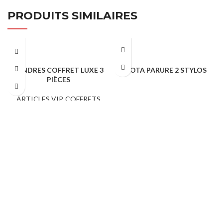
PRODUITS SIMILAIRES
LONDRES COFFRET LUXE 3
MOTA PARURE 2 STYLOS
PIÈCES
COFFRETS CADEAUX
ARTICLES VIP
,
COFFRETS
CADEAUX