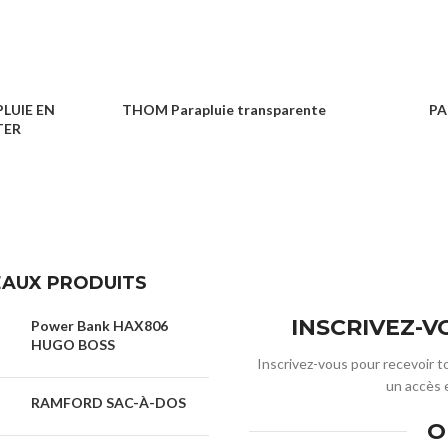
LUIE EN
THOM Parapluie transparente
PA
TER
PARAPLUIE
PA
UIE
AUX PRODUITS
INSCRIVEZ-
Power Bank HAX806
HUGO BOSS
Inscrivez-vous pour recevoir t
un accès 
RAMFORD SAC-À-DOS
O