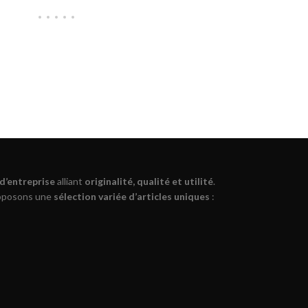
 d’entreprise
alliant
originalité, qualité et utilité
.
roposons une
sélection variée d’articles uniques
: