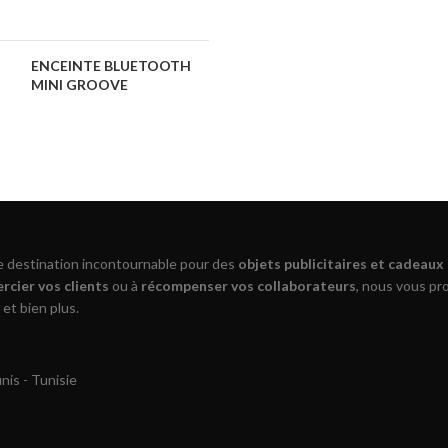
ENCEINTE BLUETOOTH
MINI GROOVE
re destination incontournable pour des
objets publicitaires et cadeaux
rcier vos clients
ou à
récompenser vos collaborateurs
, nous vous p
 et bien plus.
is - Tunisie