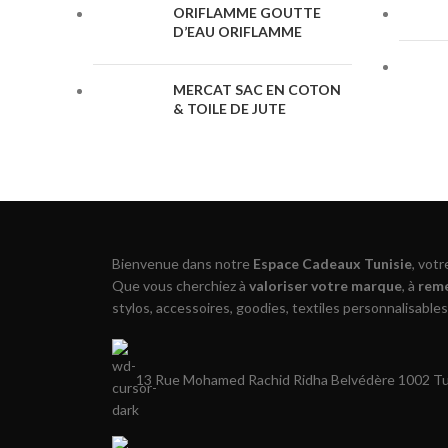
ORIFLAMME GOUTTE
D’EAU ORIFLAMME
MERCAT SAC EN COTON
& TOILE DE JUTE
Bienvenue dans notre
Espace Cadeaux Tunisie
, vot
Que vous cherchiez à
valoriser votre marque
, à
reme
stylos, accessoires, goodies, textiles personnalisables
13 Rue Mohamed Rachid Ridha Belvédère 1002 Tun