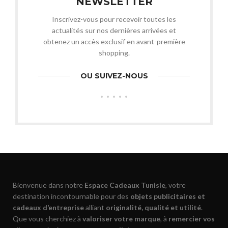
NEWSLETTER
Inscrivez-vous pour recevoir toutes les
actualités sur nos dernières arrivées et
obtenez un accès exclusif en avant-première
shopping.
OU SUIVEZ-NOUS
Bienvenue dans notre
Espace Cadeaux Tunisie
, votre
destination incontournable pour des
objets publicitaires et
cadeaux d’entreprise
alliant
originalité, qualité et utilité
.
Que vous cherchiez à
valoriser votre marque
, à
remercier vos