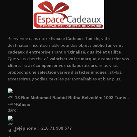
Bienvenue dans notre
Espace Cadeaux Tunisie
, votre
destination incontournable pour des
objets publicitaires et
cadeaux d’entreprise
alliant
originalité, qualité et utilité
.
Que vous cherchiez à
valoriser votre marque
, à
remercier vos
clients
ou à
récompenser vos collaborateurs
, nous vous
proposons une
sélection variée d’articles uniques
: stylos,
accessoires, goodies, textiles personnalisables et bien plus.
13 Rue Mohamed Rachid Ridha Belvédère 1002 Tunis -
Tunisie
téléphone :+216 71 908 577