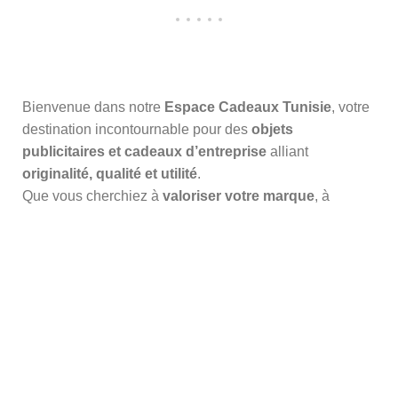
Bienvenue dans notre
Espace Cadeaux Tunisie
, votre
destination incontournable pour des
objets
publicitaires et cadeaux d’entreprise
alliant
originalité, qualité et utilité
.
Que vous cherchiez à
valoriser votre marque
, à
remercier vos clients
ou à
récompenser vos
collaborateurs
, nous vous proposons une
sélection
variée d’articles uniques
: stylos, accessoires,
goodies, textiles personnalisables et bien plus.
13 Rue Mohamed Rachid Ridha
Belvédère 1002 Tunis - Tunisie
téléphone :+216 71 908 577