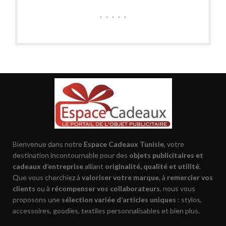
Bienvenue dans notre
Espace Cadeaux Tunisie
, votre
destination incontournable pour des
objets publicitaires et
cadeaux d’entreprise
alliant
originalité, qualité et utilité
.
Que vous cherchiez à
valoriser votre marque
, à
remercier vos
clients
ou à
récompenser vos collaborateurs
, nous vous
proposons une
sélection variée d’articles uniques
: stylos,
accessoires, goodies, textiles personnalisables et bien plus.