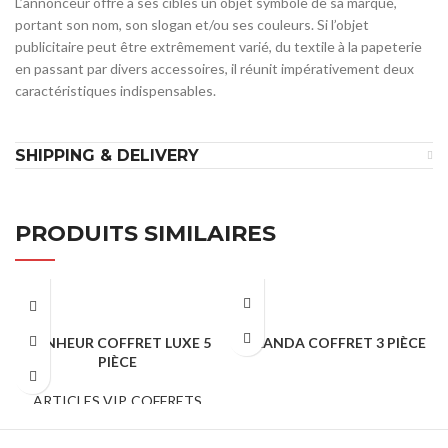
L’annonceur offre à ses cibles un objet symbole de sa marque,
portant son nom, son slogan et/ou ses couleurs. Si l’objet
publicitaire peut être extrêmement varié, du textile à la papeterie
en passant par divers accessoires, il réunit impérativement deux
caractéristiques indispensables.
SHIPPING & DELIVERY
PRODUITS SIMILAIRES
BONHEUR COFFRET LUXE 5
MIRANDA COFFRET 3 PIÈCE
PIÈCE
COFFRETS CADEAUX
ARTICLES VIP
,
COFFRETS
CADEAUX