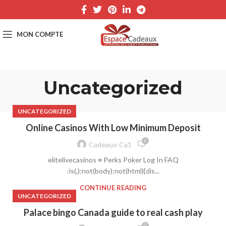
Uncategorized
UNCATEGORIZED
Online Casinos With Low Minimum Deposit
0
Cadeaux-Ca1
elitelivecasinos ≡ Perks Poker Log In FAQ
:is(,):not(body):not(html){dis...
CONTINUE READING
UNCATEGORIZED
Palace bingo Canada guide to real cash play
0