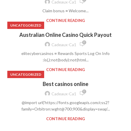
Cadeaux-Ca1
Claim bonus ≡ Welcome...
CONTINUE READING
UNCATEGORIZED
Australian Online Casino Quick Payout
0
Cadeaux-Ca1
elitecybercasinos ≡ Rewards Sports Log On Info
:is(,):not(body):not(html...
CONTINUE READING
UNCATEGORIZED
Best casinos online
0
Cadeaux-Ca1
@import url('https://fonts.googleapis.com/css2?
family=Orbitron:wght@700;900&display=swap'...
CONTINUE READING