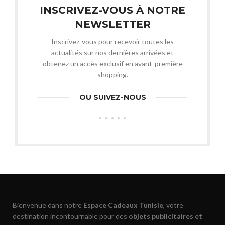
INSCRIVEZ-VOUS À NOTRE
NEWSLETTER
Inscrivez-vous pour recevoir toutes les
actualités sur nos dernières arrivées et
obtenez un accès exclusif en avant-première
shopping.
OU SUIVEZ-NOUS
Bienvenue dans notre
Espace Cadeaux Tunisie
, votre
destination incontournable pour des
objets publicitaires et