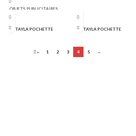
OBJETS PUBLICITAIRES
,
SACS & SHOPPING
TAYLA POCHETTE
TAYLA POCHETTE
SACS & SHOPPING
SACS & SHOPPING
←
1
2
3
4
5
→