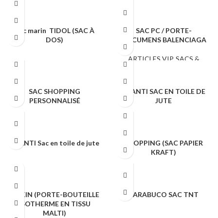
SACS & SHOPPING
Sac marin TIDOL (SAC À
SAC PC / PORTE-
DOS)
DOCUMENS BALENCIAGA
SACS & SHOPPING
ARTICLES VIP
,
SACS &
SHOPPING
SAC SHOPPING
SHANTI SAC EN TOILE DE
PERSONNALISÉ
JUTE
SACS & SHOPPING
SACS & SHOPPING
SHANTI Sac en toile de jute
SHOPPING (SAC PAPIER
KRAFT)
SACS & SHOPPING
SACS & SHOPPING
SIRKIN (PORTE-BOUTEILLE
TARABUCO SAC TNT
ISOTHERME EN TISSU
MALTI)
SACS & SHOPPING