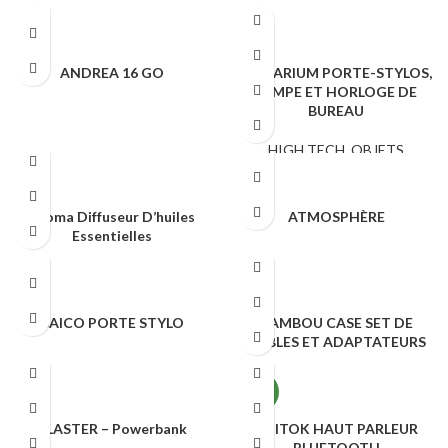
HIGH TECH
HIGH TECH
ANDREA 16 GO
AQUARIUM PORTE-STYLOS,
LAMPE ET HORLOGE DE
BUREAU
HIGH TECH
HIGH TECH
,
OBJETS
PUBLICITAIRES
Aroma Diffuseur D’huiles
ATMOSPHÈRE
Essentielles
HIGH TECH
HIGH TECH
BAICO PORTE STYLO
BAMBOU CASE SET DE
CÂBLES ET ADAPTATEURS
HIGH TECH
HIGH TECH
NEW
BLASTER – Powerbank
BOITOK HAUT PARLEUR
BLUETOOTH