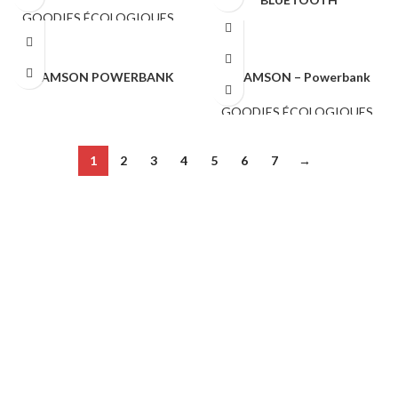
GOODIES ÉCOLOGIQUES
,
HIGH TECH
HIGH TECH
BRAMSON POWERBANK
BRAMSON – Powerbank
HIGH TECH
GOODIES ÉCOLOGIQUES
,
HIGH TECH
1
2
3
4
5
6
7
→