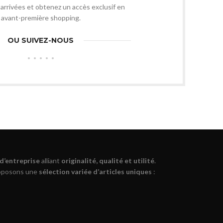
arrivées et obtenez un accès exclusif en
avant-première shopping.
OU SUIVEZ-NOUS
 d’entreprise
alliant
originalité, qualité et utilité
.
roposons une
sélection variée d’articles uniques
: