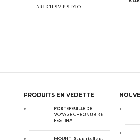
BILLE
ARTICLES VIP
,
STYLO
PUBLICITAIRE
STYLO PUBLI
PRODUITS EN VEDETTE
NOUVE
PORTEFEUILLE DE
VOYAGE CHRONOBIKE
FESTINA
MOUNTI Sac en toile et