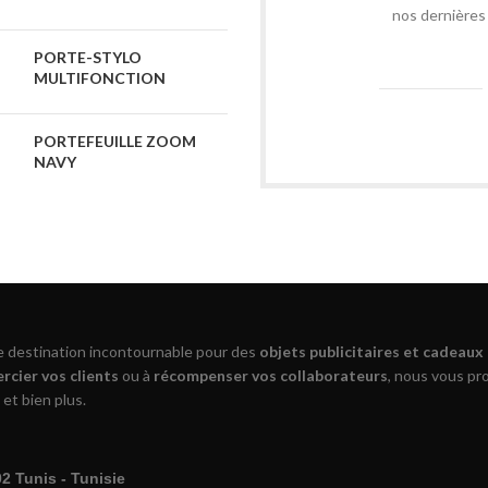
nos dernières 
PORTE-STYLO
MULTIFONCTION
PORTEFEUILLE ZOOM
NAVY
re destination incontournable pour des
objets publicitaires et cadeaux
rcier vos clients
ou à
récompenser vos collaborateurs
, nous vous p
 et bien plus.
 Tunis - Tunisie