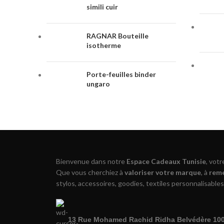
simili cuir
RAGNAR Bouteille
isotherme
Porte-feuilles binder
ungaro
Bienvenue dans notre
Espace Cadeaux Tunisie
, vot
Que vous cherchiez à
valoriser votre marque
, à
reme
stylos, accessoires, goodies, textiles personnalisables
13 Rue Mohamed Rachid Ridha Belvédère 1002