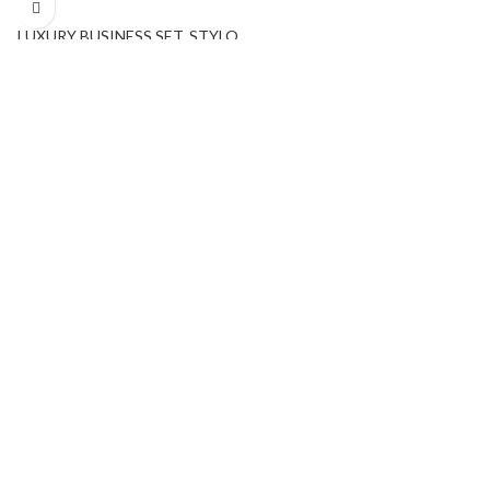
STYLO PUBLICITAIRE
LUXURY BUSINESS SET
,
STYLO
PUBLICITAIRE