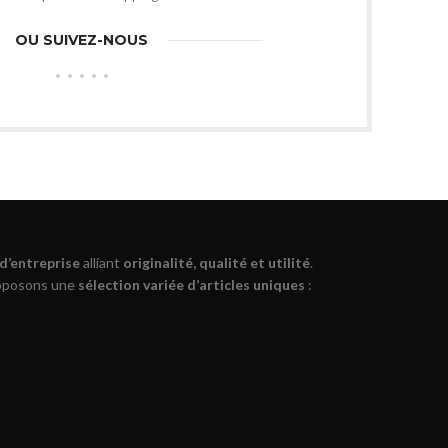
OU SUIVEZ-NOUS
 d’entreprise
alliant
originalité, qualité et utilité
.
roposons une
sélection variée d’articles uniques
: