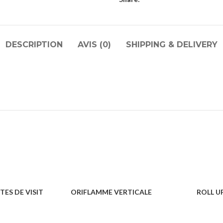
DESCRIPTION
AVIS (0)
SHIPPING & DELIVERY
ES DE VISIT
ORIFLAMME VERTICALE
ROLL UP
ÉVÈNEMENTS
CONFÉRENCE & ÉVÈNEMENTS
CONFÉRENC