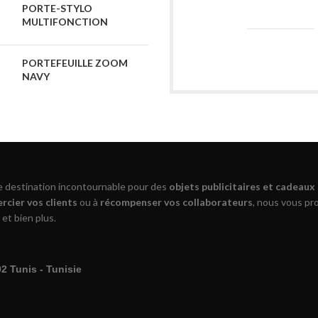
PORTE-STYLO
MULTIFONCTION
PORTEFEUILLE ZOOM
NAVY
re destination incontournable pour des
objets publicitaires et cadeaux
rcier vos clients
ou à
récompenser vos collaborateurs
, nous vous p
 et bien plus.
 Tunis - Tunisie