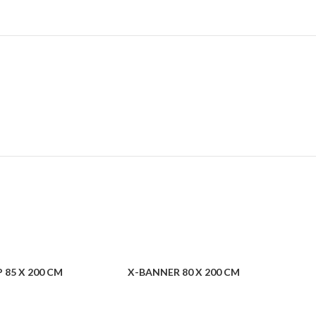
 85 X 200 CM
X-BANNER 80 X 200 CM
A
E & ÉVÈNEMENTS
CONFÉRENCE & ÉVÈNEMENTS
CONFÉ