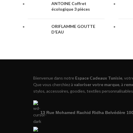
ANTOINE Coffret
écologique 3 pièces
ORIFLAMME GOUTTE
D’EAU
Bienvenue dans notre
Espace Cadeaux Tunisie
, vot
Que vous cherchiez à
valoriser votre marque
, à
reme
stylos, accessoires, goodies, textiles personnalisables
13 Rue Mohamed Rachid Ridha Belvédère 1002