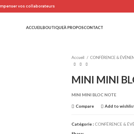
compenser vos collaborateurs
ACCUEIL
BOUTIQUE
À PROPOS
CONTACT
Accueil
CONFÉRENCE & ÉVÈN
MINI MINI B
MINI MINI BLOC NOTE
Compare
Add to wishlis
Catégorie :
CONFÉRENCE & ÉV
Share: