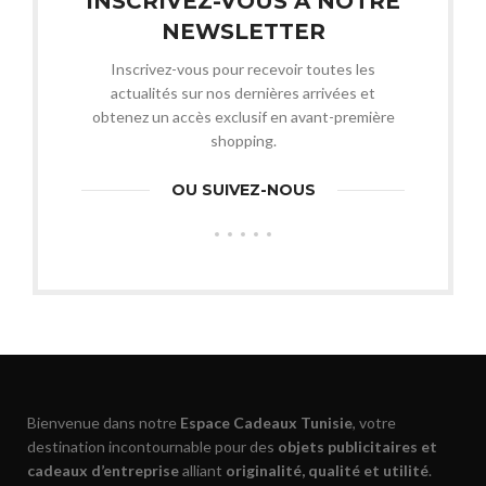
INSCRIVEZ-VOUS À NOTRE
NEWSLETTER
Inscrivez-vous pour recevoir toutes les
actualités sur nos dernières arrivées et
obtenez un accès exclusif en avant-première
shopping.
OU SUIVEZ-NOUS
Bienvenue dans notre
Espace Cadeaux Tunisie
, votre
destination incontournable pour des
objets publicitaires et
cadeaux d’entreprise
alliant
originalité, qualité et utilité
.