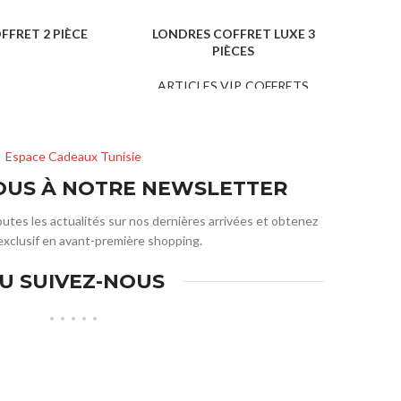
FFRET 2 PIÈCE
LONDRES COFFRET LUXE 3
GREENY
PIÈCES
ETS CADEAUX
ART
ARTICLES VIP
,
COFFRETS
CADEAUX
Espace Cadeaux Tunisie
VOUS À NOTRE NEWSLETTER
outes les actualités sur nos dernières arrivées et obtenez
exclusif en avant-première shopping.
U SUIVEZ-NOUS