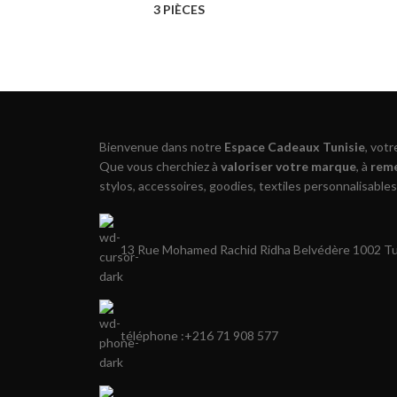
3 PIÈCES
Bienvenue dans notre
Espace Cadeaux Tunisie
, vot
Que vous cherchiez à
valoriser votre marque
, à
reme
stylos, accessoires, goodies, textiles personnalisables
13 Rue Mohamed Rachid Ridha Belvédère 1002 Tun
téléphone :+216 71 908 577