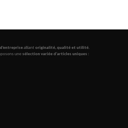
 d’entreprise
alliant
originalité, qualité et utilité
.
roposons une
sélection variée d’articles uniques
: