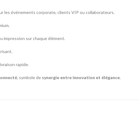
our les événements corporate, clients VIP ou collaborateurs.
mium.
ou impression sur chaque élément.
risant.
ivraison rapide.
 connecté
, symbole de
synergie entre innovation et élégance
.