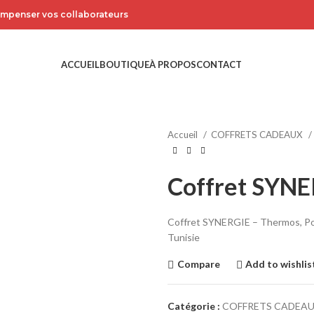
compenser vos collaborateurs
ACCUEIL
BOUTIQUE
À PROPOS
CONTACT
Accueil
COFFRETS CADEAUX
Coffret SYN
Coffret SYNERGIE – Thermos, Pow
Tunisie
Compare
Add to wishlis
Catégorie :
COFFRETS CADEA