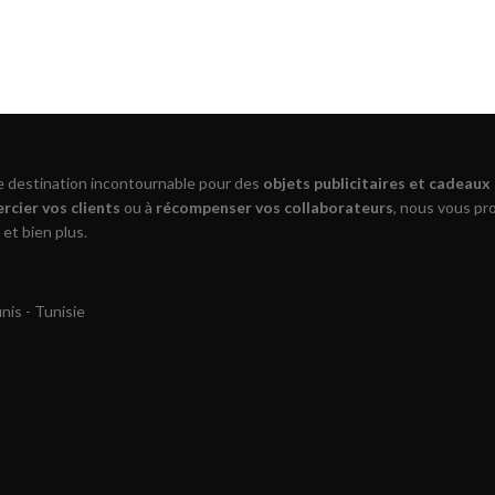
re destination incontournable pour des
objets publicitaires et cadeaux
rcier vos clients
ou à
récompenser vos collaborateurs
, nous vous p
 et bien plus.
is - Tunisie