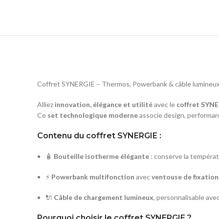
Coffret SYNERGIE – Thermos, Powerbank & câble lumineux 
Alliez
innovation, élégance et utilité
avec le
coffret SYN
Ce
set technologique moderne
associe design, performan
Contenu du coffret SYNERGIE :
🧴
Bouteille isotherme élégante
: conserve la températ
⚡
Powerbank multifonction
avec
ventouse de fixation
🔌
Câble de chargement lumineux
, personnalisable ave
Pourquoi choisir le coffret SYNERGIE ?