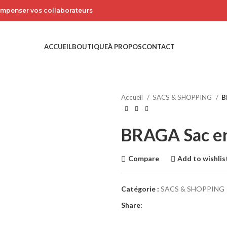
compenser vos collaborateurs
ACCUEIL
BOUTIQUE
À PROPOS
CONTACT
Accueil
SACS & SHOPPING
B
BRAGA Sac en 
Compare
Add to wishlis
Catégorie :
SACS & SHOPPING
Share: