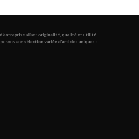
 d’entreprise
alliant
originalité, qualité et utilité
.
roposons une
sélection variée d’articles uniques
: