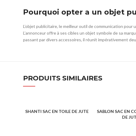
Pourquoi opter a un objet p
L’objet publicitaire, le meilleur outil de communication pour 
L’annonceur offre à ses cibles un objet symbole de sa marque
passant par divers accessoires, il réunit impérativement de
PRODUITS SIMILAIRES
SHANTI SAC EN TOILE DE JUTE
SABLON SAC EN C
DE JU
SACS & SHOPPING
SACS & SH