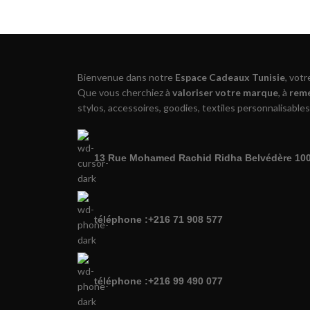
Bienvenue dans notre
Espace Cadeaux Tunisie
, vot
Que vous cherchiez à
valoriser votre marque
, à
reme
stylos, accessoires, goodies, textiles personnalisables
13 Rue Mohamed Rachid Ridha Belvédère 1002
téléphone :+216 71 908 577
téléphone :+216 99 490 077