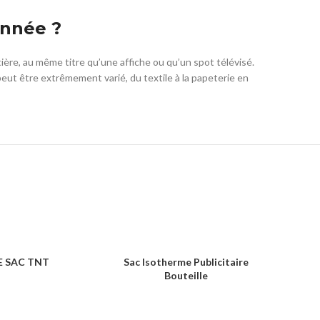
année ?
ntière, au même titre qu’une affiche ou qu’un spot télévisé.
peut être extrêmement varié, du textile à la papeterie en
E SAC TNT
Sac Isotherme Publicitaire
KRAFTY 
Bouteille
& SHOPPING
SACS & SHOPPING