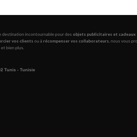
re destination incontournable pour des
objets publicitaires et cadeaux
rcier vos clients
ou à
récompenser vos collaborateurs
, nous vous p
 et bien plus.
 Tunis - Tunisie