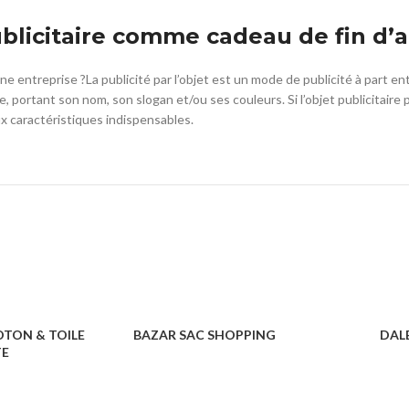
ublicitaire comme cadeau de fin d’
une entreprise ?La publicité par l’objet est un mode de publicité à part e
, portant son nom, son slogan et/ou ses couleurs. Si l’objet publicitaire 
ux caractéristiques indispensables.
OTON & TOILE
BAZAR SAC SHOPPING
DAL
TE
SACS & SHOPPING
SACS 
OPPING